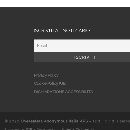
ISCRIVITI AL NOTIZIARIO
Privacy Policy
Cookie Policy (UE)
DICHIARAZIONE ACCESSIBILITA’
© 2026
Overeaters Anonymous Italia APS
– Tutti i diritti riserva
Powered by
WP
– Designed con il
tema Customizr