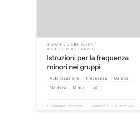
Il documento contiene le “istruzioni” per la
partecipazione dei minori al gruppo.
GIOVANI
LINEE GUIDA
RISORSE PER I GRUPPI
Istruzioni per la frequenza
minori nei gruppi
Autorizzazione
Frequenza
Genitori
Manleva
Minori
pdf
di
Comitato Redazione
Pubblicato
13 Ottobre 2024