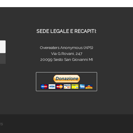
SEDE LEGALE E RECAPITI
:
Overeaters Anonymous (APS)
Via G.Rovani, 247
20099 Sesto San Giovanni MI
ti