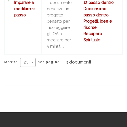
Imparare a
Il documento
12 passo dentro
,
meditare 11
descrive un
Dodicesimo
passo
progetto
passo dentro
,
pensato per
Progetti, idee e
incoraggiare
risorse
,
gli OA a
Recupero
meditare per
Spirituale
5 minuti …
3 documenti
Mostra
per pagina
25