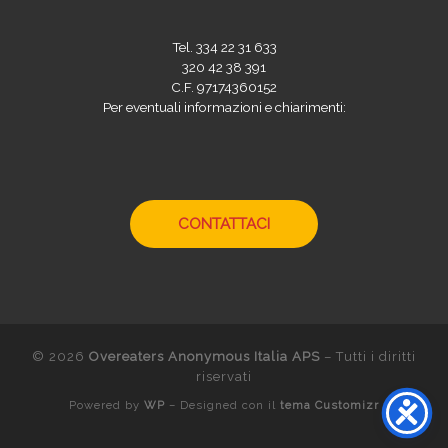
Tel. 334 22 31 633
320 42 38 391
C.F. 97174360152
Per eventuali informazioni e chiarimenti:
CONTATTACI
© 2026
Overeaters Anonymous Italia APS
– Tutti i diritti
riservati
Powered by
WP
– Designed con il
tema Customizr