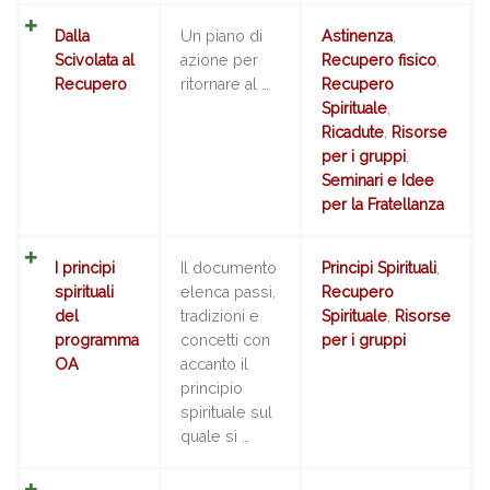
Dalla
Un piano di
Astinenza
,
Scivolata al
azione per
Recupero fisico
,
Recupero
ritornare al …
Recupero
Spirituale
,
Ricadute
,
Risorse
per i gruppi
,
Seminari e Idee
per la Fratellanza
I principi
Il documento
Principi Spirituali
,
spirituali
elenca passi,
Recupero
del
tradizioni e
Spirituale
,
Risorse
programma
concetti con
per i gruppi
OA
accanto il
principio
spirituale sul
quale si …