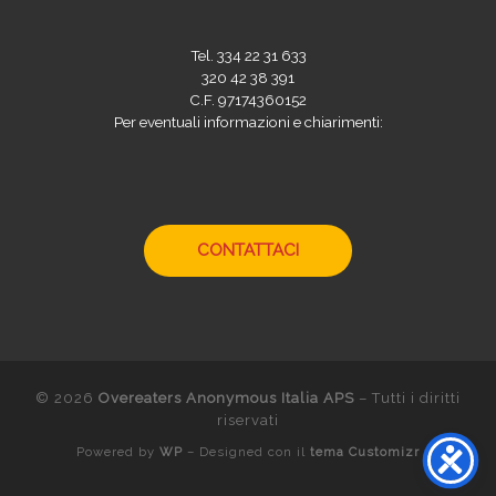
Tel. 334 22 31 633
320 42 38 391
C.F. 97174360152
Per eventuali informazioni e chiarimenti:
CONTATTACI
© 2026
Overeaters Anonymous Italia APS
– Tutti i diritti
riservati
Powered by
WP
– Designed con il
tema Customizr