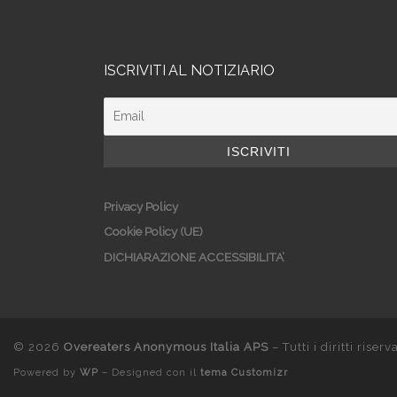
ISCRIVITI AL NOTIZIARIO
Privacy Policy
Cookie Policy (UE)
DICHIARAZIONE ACCESSIBILITA’
© 2026
Overeaters Anonymous Italia APS
– Tutti i diritti riserva
Powered by
WP
– Designed con il
tema Customizr